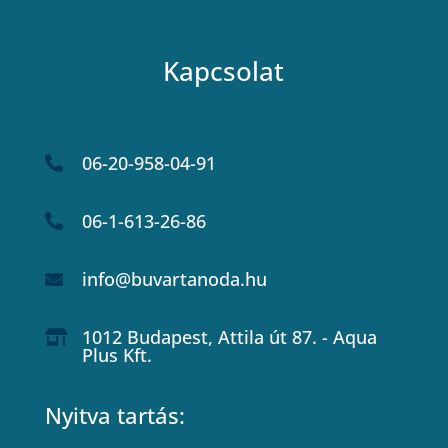
Kapcsolat
06-20-958-04-91

06-1-613-26-86

info@buvartanoda.hu

1012 Budapest, Attila út 87. - Aqua

Plus Kft.
Nyitva tartás: