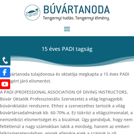
15 éves PADI tagság
A Búvártanoda tulajdonosa és oktatója megkapta a 15 éves PADI
tagságért járó elismerést.
A PADI (PROFESSIONAL ASSOCIATION OF DIVING INSTRUCTORS,
Búvár Oktatók Professzionális Szervezete) a világ legnagyobb
búvároktatási rendszere. Ehhez a szervezethez tartozik a világ
búvártársadalmának kb. 60-70%-a. Ez tükrözi a világszínvonalat, a
nemzetközi elismertséget és a bizalmat. Úgy gondoljuk, hogy nem
feltétlenül a nagy számokban lakik a minőség, hanem az emberi
lelkiismeretességben, ennek ellenére ezek a számok is jól