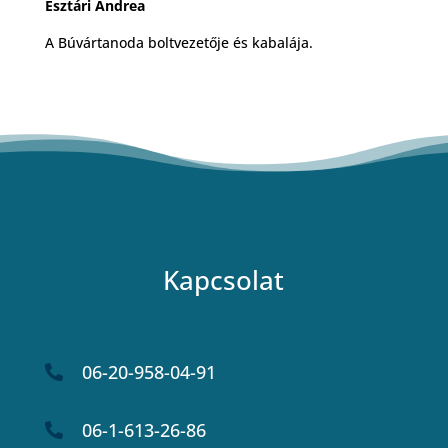
Esztári Andrea
A Búvártanoda boltvezetője és kabalája.
Kapcsolat
06-20-958-04-91

06-1-613-26-86
