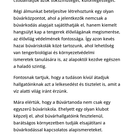
csodálhatjuk azok sokszínűségét, különlegességét.
Régi álmunkat beteljesítve létrehoztunk egy olyan
búvárközpontot, ahol a jelentkezők nemcsak a
búvárkodás alapjait sajátíthatják el, hanem kiemelt
hangsúlyt kap a tengerek élővilágának megismerése,
az élővilág védelmének fontossága. Így azon kevés
hazai búváriskolák közé tartozunk, ahol lehetőség
van tengerbiológiai és környezetvédelmi
ismeretek tanulására is, az alapoktól kezdve egészen
a haladó szintig.
Fontosnak tartjuk, hogy a tudáson kívül átadjuk
hallgatóinknak azt a lelkesedést és tisztelet is, amit a
víz alatti világ iránt érzünk.
Mára elértük, hogy a Búvártanoda nem csak egy
egyszerű búváriskola. Ehelyett egy olyan klubot
képzelj el, ahol búvárhallgatóink fesztelenül,
barátságos környezetben tudják elsajátítani a
búvárkodással kapcsolatos alapismereteket.