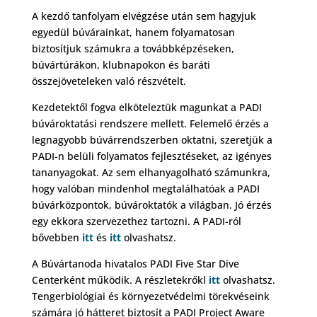
A kezdő tanfolyam elvégzése után sem hagyjuk
egyedül búvárainkat, hanem folyamatosan
biztosítjuk számukra a továbbképzéseken,
búvártúrákon, klubnapokon és baráti
összejöveteleken való részvételt.
Kezdetektől fogva elköteleztük magunkat a PADI
búvároktatási rendszere mellett. Felemelő érzés a
legnagyobb búvárrendszerben oktatni, szeretjük a
PADI-n belüli folyamatos fejlesztéseket, az igényes
tananyagokat. Az sem elhanyagolható számunkra,
hogy valóban mindenhol megtalálhatóak a PADI
búvárközpontok, búvároktatók a világban. Jó érzés
egy ekkora szervezethez tartozni. A PADI-ról
bővebben
itt
és
itt
olvashatsz.
A Búvártanoda hivatalos PADI Five Star Dive
Centerként működik. A részletekrőkl
itt
olvashatsz.
Tengerbiológiai és környezetvédelmi törekvéseink
számára jó hátteret biztosít a PADI Project Aware