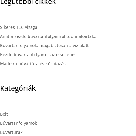
Legutóbbi cikkek
Sikeres TEC vizsga
Amit a kezdő búvártanfolyamról tudni akartál…
Búvártanfolyamok: magabiztosan a víz alatt
Kezdő búvártanfolyam – az első lépés
Madeira búvártúra és körutazás
Kategóriák
Bolt
Búvártanfolyamok
Búvártúrák