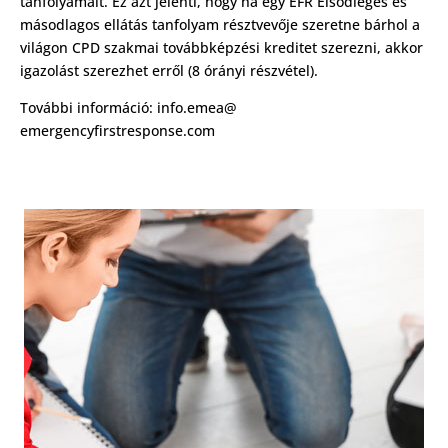
tanfolyamait. Ez azt jelenti, hogy ha egy EFR Elsődleges és
másodlagos ellátás tanfolyam résztvevője szeretne bárhol a
világon CPD szakmai továbbképzési kreditet szerezni, akkor
igazolást szerezhet erről (8 órányi részvétel).
További információ: info.emea@
emergencyfirstresponse.com