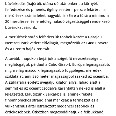
búvárkodás (hajóról), utána délutánonként a környék
felfedezése és pihenés. (Igény esetén – persze felárért – a
merülések száma lehet nagyobb is.) Erre a túrára minimum
20 merüléssel és lehetőleg haladó végzettséggel rendelkező
búvárokat várunk.
A merülések során felfedezzük többek között a Garajau
Nemzeti Park védett élővilágát, megnézzük az F488 Corveta
és a Pronto hajók roncsát.
A további napokon bejárjuk a sziget fő nevezetességeit,
meglátogatjuk például a Cabo Girao-t, Európa legmagasabb,
míg a világ második legmagasabb függőleges, meredek
sziklafalát, ami 580 méter magasságból szakad az óceánba.
A sziklafalra épített üvegaljú kilátón állva, lábad alatt a
semmit és az óceánt csodálva garantáltan neked is eláll a
lélegzeted. Elautózunk Seixal-ba is, aminek fekete
finomhomokos strandjánál már csak a természet és a
vulkanizmus által létrehozott medencéi szebbek és
érdekesebbek. Útközben megcsodálhatjuk a felbukkanó