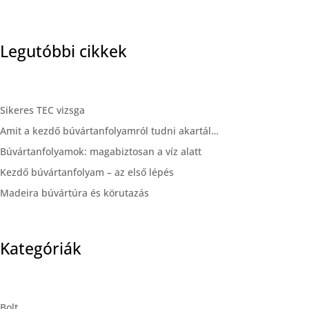
Legutóbbi cikkek
Sikeres TEC vizsga
Amit a kezdő búvártanfolyamról tudni akartál…
Búvártanfolyamok: magabiztosan a víz alatt
Kezdő búvártanfolyam – az első lépés
Madeira búvártúra és körutazás
Kategóriák
Bolt