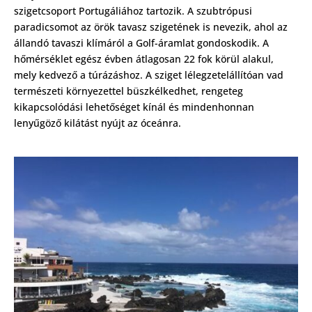
szigetcsoport Portugáliához tartozik. A szubtrópusi
paradicsomot az örök tavasz szigetének is nevezik, ahol az
állandó tavaszi klímáról a Golf-áramlat gondoskodik. A
hőmérséklet egész évben átlagosan 22 fok körül alakul,
mely kedvező a túrázáshoz. A sziget lélegzetelállítóan vad
természeti környezettel büszkélkedhet, rengeteg
kikapcsolódási lehetőséget kínál és mindenhonnan
lenyűgöző kilátást nyújt az óceánra.