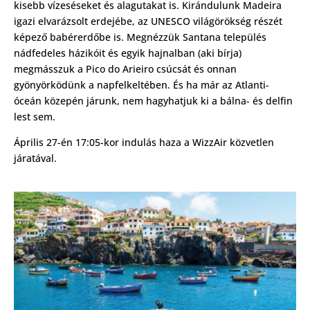
kisebb vízeséseket és alagutakat is. Kirándulunk Madeira
igazi elvarázsolt erdejébe, az UNESCO világörökség részét
képező babérerdőbe is. Megnézzük Santana település
nádfedeles házikóit és egyik hajnalban (aki bírja)
megmásszuk a Pico do Arieiro csúcsát és onnan
gyönyörködünk a napfelkeltében. És ha már az Atlanti-
óceán közepén járunk, nem hagyhatjuk ki a bálna- és delfin
lest sem.
Április 27-én 17:05-kor indulás haza a WizzAir közvetlen
járatával.