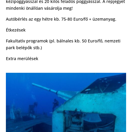
kézipoggyásszal és 20 kilós feladós poggyásszal. A repjegyet
mindenki önállóan vásárolja meg!
Autóbérlés az egy hétre kb. 75-80 Euro/fő + üzemanyag.
Étkezések
Fakultatív programok (pl. bálnales kb. 50 Euro/fő, nemzeti
park belépők stb.)
Extra merülések