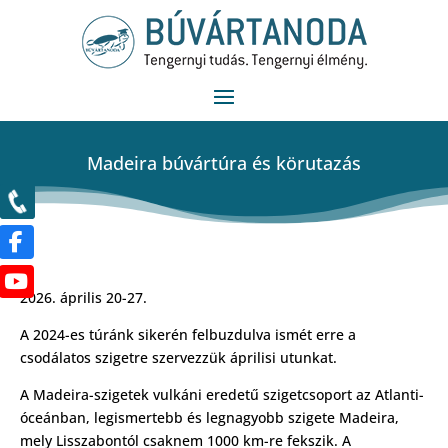
Madeira búvártúra és körutazás
2026. április 20-27.
A 2024-es túránk sikerén felbuzdulva ismét erre a
csodálatos szigetre szervezzük áprilisi utunkat.
A Madeira-szigetek vulkáni eredetű szigetcsoport az Atlanti-
óceánban, legismertebb és legnagyobb szigete Madeira,
mely Lisszabontól csaknem 1000 km-re fekszik. A