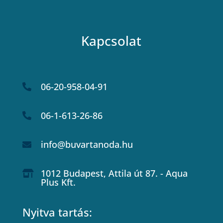
Kapcsolat
06-20-958-04-91

06-1-613-26-86

info@buvartanoda.hu

1012 Budapest, Attila út 87. - Aqua

Plus Kft.
Nyitva tartás: