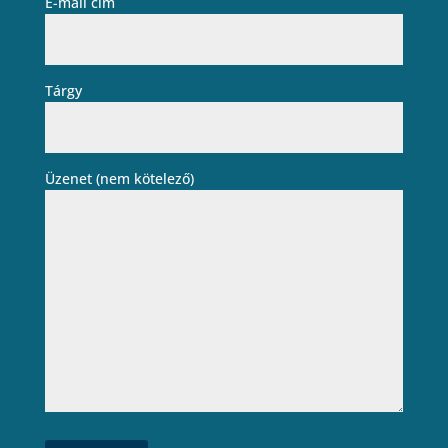
E-mail cím
Tárgy
Üzenet (nem kötelező)