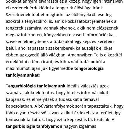
Sokakat annyira elvarázsol ez a közeg, hogy igen intenzíven
elkezdenek érdeklődni a tengerek élővilága iránt.
Szeretnének többet megtudni az élőlényekről, esetleg
azokról a tényezőkről is, amik kockázatokat jelentenek a
tengerek számára. Vannak olyanok, akik nem elégszenek
meg az interneten, könyvekben olvasott információkkal,
szívesen elmélyítenék a tudásukat egy képzés keretein
belül, ahol tapasztalt szakemberek kalauzolják el őket
ebben az egyedülálló világban. Amennyiben Te is elkezdtél
érdeklődni a téma iránt, és kihoznád tudásodból a
maximumot, ajánljuk figyelmedbe
tengerbiológia
tanfolyamunkat!
Tengerbiológia tanfolyamunk
ideális választás azok
számára, akiknek fontos, hogy hiteles információkat
kapjanak, és elmélyítsék a tudásukat a témával
kapcsolatban. A búvártanfolyamok során tapasztaltuk, hogy
több olyan résztvevő is van, akiket érdekel ez a terület, így
fontosnak tartottuk, hogy ezt a képzést is biztosítsuk. A
tengerbiológia tanfolyamon
nagyon izgalmas