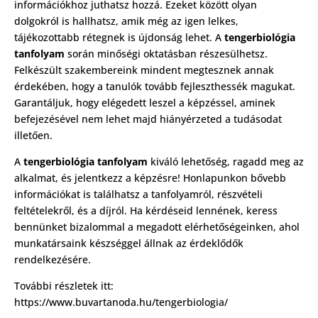
információkhoz juthatsz hozzá. Ezeket között olyan
dolgokról is hallhatsz, amik még az igen lelkes,
tájékozottabb rétegnek is újdonság lehet. A
tengerbiológia
tanfolyam
során minőségi oktatásban részesülhetsz.
Felkészült szakembereink mindent megtesznek annak
érdekében, hogy a tanulók tovább fejleszthessék magukat.
Garantáljuk, hogy elégedett leszel a képzéssel, aminek
befejezésével nem lehet majd hiányérzeted a tudásodat
illetően.
A
tengerbiológia tanfolyam
kiváló lehetőség, ragadd meg az
alkalmat, és jelentkezz a képzésre! Honlapunkon bővebb
információkat is találhatsz a tanfolyamról, részvételi
feltételekről, és a díjról. Ha kérdéseid lennének, keress
bennünket bizalommal a megadott elérhetőségeinken, ahol
munkatársaink készséggel állnak az érdeklődők
rendelkezésére.
További részletek itt:
https://www.buvartanoda.hu/tengerbiologia/